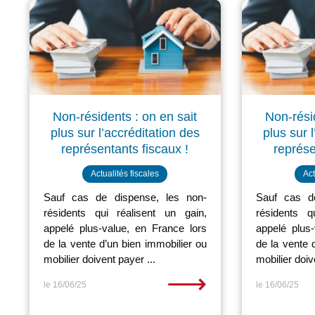
Non-résidents : on en sait
Non-rési
plus sur l’accréditation des
plus sur 
représentants fiscaux !
représe
Actualités fiscales
Act
Sauf cas de dispense, les non-
Sauf cas d
résidents qui réalisent un gain,
résidents q
appelé plus-value, en France lors
appelé plus
de la vente d’un bien immobilier ou
de la vente 
mobilier doivent payer ...
mobilier doiv
⟶
le 16/06/25
le 16/06/25