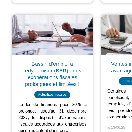
Bassin d’emploi à
Ventes i
redynamiser (BER) : des
avantage
exonérations fiscales
Actual
prolongées et limitées !
Certaines 
Actualités fiscales
bénéficien
remplies, d’
La loi de finances pour 2025 a
peut prendr
prolongé, jusqu’au 31 décembre
exonération d
2027, le dispositif d’exonérations
fiscales accordées aux entreprises
le 13/06/25
qui s’implantent dans un...