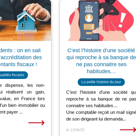
dents : on en sait
C’est l’histoire d’une société
l’accréditation des
qui reproche à sa banque d
ntants fiscaux !
ne pas connaitre ses
habitudes…
ualités fiscales
La petite histoire du jour
e dispense, les non-
ui réalisent un gain,
C’est l’histoire d’une société qu
-value, en France lors
reproche à sa banque de ne pa
d’un bien immobilier ou
connaitre ses habitudes…
ent payer ...
Une comptable reçoit un mail sign
⟶
de son dirigeant lui demanda...
le 13/06/25