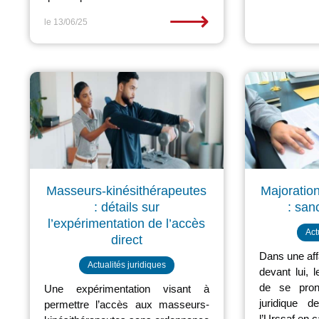
⟶
le 13/06/25
Masseurs-kinésithérapeutes
Majoration
: détails sur
: san
l’expérimentation de l’accès
Act
direct
Dans une af
Actualités juridiques
devant lui, 
de se pron
Une expérimentation visant à
juridique 
permettre l’accès aux masseurs-
l’Urssaf en 