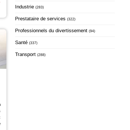
⟶
Articles Count
Industrie
(283)
Articles Count
Prestataire de services
(322)
Articles Count
Professionnels du divertissement
(94)
Articles Count
Santé
(337)
Articles Count
Transport
(288)
n
s
c
e