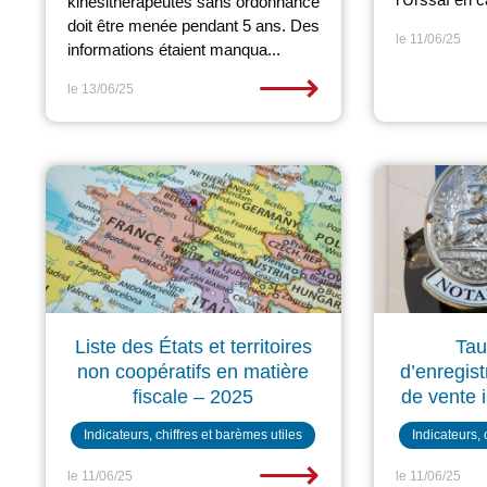
kinésithérapeutes sans ordonnance
doit être menée pendant 5 ans. Des
le 11/06/25
informations étaient manqua...
⟶
le 13/06/25
Liste des États et territoires
Tau
non coopératifs en matière
d’enregis
fiscale – 2025
de vente 
Indicateurs, chiffres et barèmes utiles
Indicateurs, 
⟶
le 11/06/25
le 11/06/25