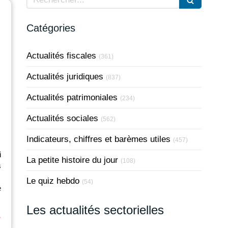
Catégories
Actualités fiscales
(361)
Actualités juridiques
(837)
e
Actualités patrimoniales
(234)
Actualités sociales
(562)
Indicateurs, chiffres et barèmes utiles
(457)
i
La petite histoire du jour
(108)
s
Le quiz hebdo
(54)
é
Les actualités sectorielles
⟶