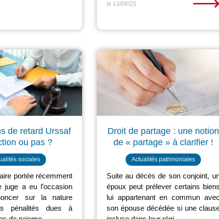
le 13/06/25
s de retard Urssaf
Droit de partage : une notion
ction ou pas ?
de « partage » à clarifier !
ualités sociales
Actualités patrimoniales
faire portée récemment
Suite au décès de son conjoint, u
le juge a eu l’occasion
époux peut prélever certains bien
oncer sur la nature
lui appartenant en commun ave
des pénalités dues à
son épouse décédée si une claus
cas de paieme...
incluse dans leur régi...