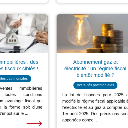
mmobilières : des
Abonnement gaz et
s fiscaux ciblés !
électricité : un régime fiscal
bientôt modifié ?
ités patrimoniales
Actualités patrimoniales
ventes immobilières
t, toutes conditions
La loi de finances pour 2025 
un avantage fiscal qui
modifié le régime fiscal applicable 
e la forme soit d’une
l’électricité et au gaz à compter d
’impôt sur le ...
1er août 2025. Des précisions son
⟶
apportées conce...