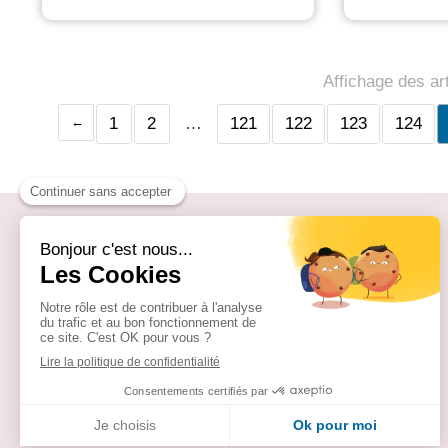
Affichage des ar
1
2
…
121
122
123
124
BÉRAUD & ASSOCIÉS
Bastide les Airelles
42 rue Henri Tomasi
13009
MARSEILLE
France
+33491716155
Du lundi au vendredi de 9h00 à 13h00 et de 14h00 à 17h00.