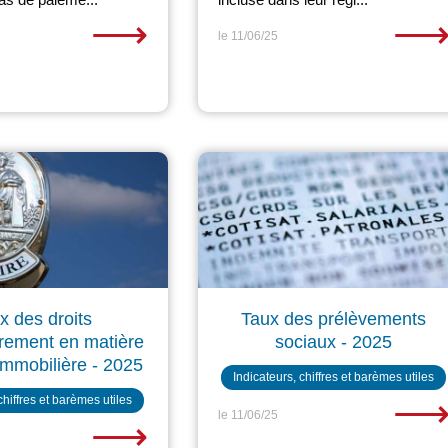
⟶
le 11/06/25
x des droits
Taux des prélèvements
trement en matière
sociaux - 2025
immobilière - 2025
Indicateurs, chiffres et barèmes utiles
chiffres et barèmes utiles
le 11/06/25
⟶