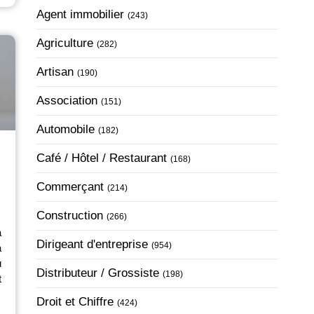
Articles Count
Agent immobilier
(243)
Articles Count
Agriculture
(282)
Articles Count
Artisan
(190)
Articles Count
Association
(151)
Articles Count
Automobile
(182)
Articles Count
Café / Hôtel / Restaurant
(168)
Articles Count
Commerçant
(214)
Articles Count
Construction
(266)
a
Articles Count
Dirigeant d'entreprise
(954)
à
u
Articles Count
Distributeur / Grossiste
(198)
t
Articles Count
Droit et Chiffre
(424)