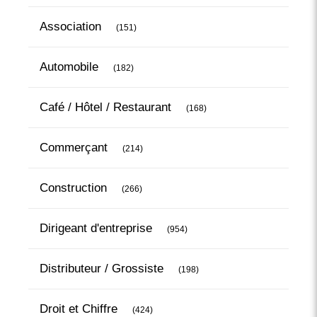
Articles Count
Association
(151)
Articles Count
Automobile
(182)
Articles Count
Café / Hôtel / Restaurant
(168)
Articles Count
Commerçant
(214)
Articles Count
Construction
(266)
Articles Count
Dirigeant d'entreprise
(954)
Articles Count
Distributeur / Grossiste
(198)
Articles Count
Droit et Chiffre
(424)