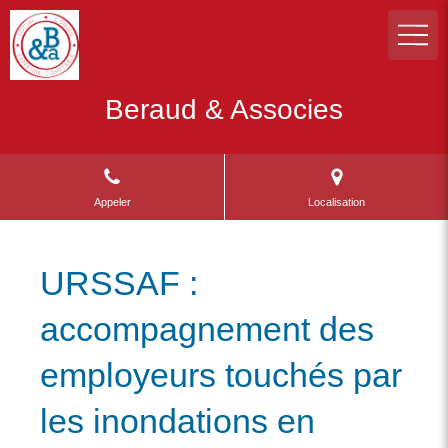
Beraud & Associes
Appeler
Localisation
URSSAF :
accompagnement des
employeurs touchés par
les inondations en