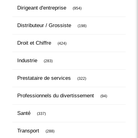
Articles Count
Dirigeant d'entreprise
(954)
Articles Count
Distributeur / Grossiste
(198)
Articles Count
Droit et Chiffre
(424)
Articles Count
Industrie
(283)
Articles Count
Prestataire de services
(322)
Articles Count
Professionnels du divertissement
(94)
Articles Count
Santé
(337)
Articles Count
Transport
(288)