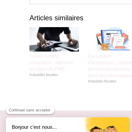
Articles similaires
Crédit d'impôt
Facturation
innovation : attention
électronique : comme
au statut de PME
les factures trouvent-
Actualités fiscales
elles leur destinatair
Actualités fiscales
BÉRAUD & ASSOCIÉS