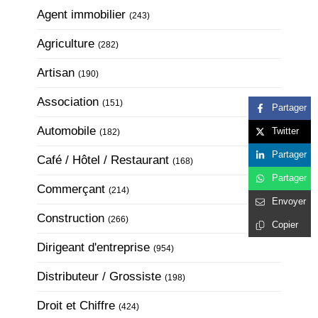
Articles Count
Agent immobilier
(243)
Articles Count
Agriculture
(282)
Articles Count
Artisan
(190)
Articles Count
Association
(151)
Partager
Articles Count
Automobile
Twitter
(182)
Partager
Articles Count
Café / Hôtel / Restaurant
(168)
Partager
Articles Count
Commerçant
(214)
Envoyer
Articles Count
Construction
(266)
Copier
Articles Count
Dirigeant d'entreprise
(954)
Articles Count
Distributeur / Grossiste
(198)
Articles Count
Droit et Chiffre
(424)