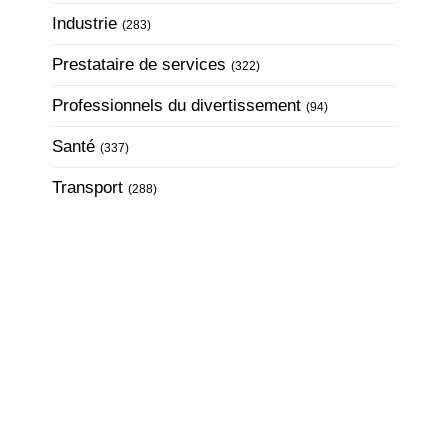
Articles Count
Industrie
(283)
Articles Count
Prestataire de services
(322)
Articles Count
Professionnels du divertissement
(94)
Articles Count
Santé
(337)
Articles Count
Transport
(288)