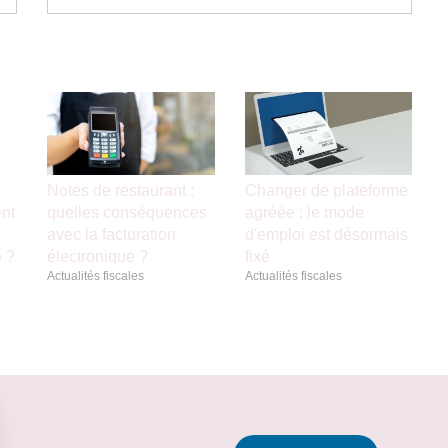
Notes de restaurant :
Changer de plateforme
nt
quelles conséquences
agréée : le mode
avec la facturation
d'emploi est désormais
e ?
électronique ?
fixé
Actualités fiscales
Actualités fiscales