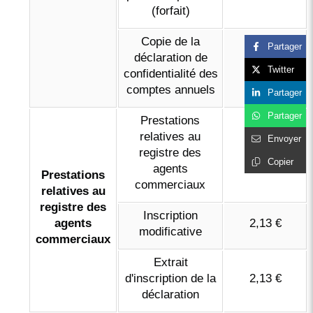
(forfait)
Copie de la
Partager
déclaration de
1,08 €
Twitter
confidentialité des
comptes annuels
Partager
Partager
Prestations
relatives au
Envoyer
registre des
6,36 €
Copier
agents
Prestations
commerciaux
relatives au
registre des
Inscription
agents
2,13 €
modificative
commerciaux
Extrait
d'inscription de la
2,13 €
déclaration