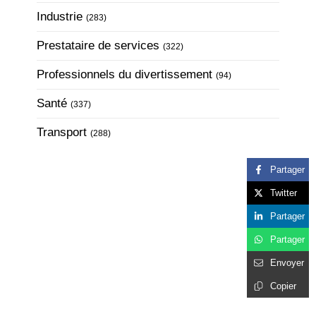
Articles Count
Industrie
(283)
Articles Count
Prestataire de services
(322)
Articles Count
Professionnels du divertissement
(94)
Articles Count
Santé
(337)
Articles Count
Transport
(288)
Partager
Twitter
Partager
Partager
Envoyer
Copier