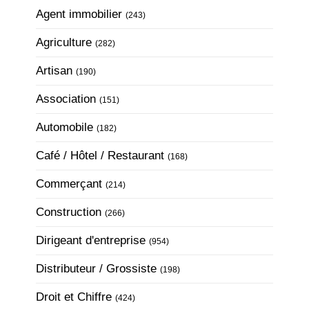
Articles Count
Agent immobilier
(243)
Articles Count
Agriculture
(282)
Articles Count
Artisan
(190)
Articles Count
Association
(151)
Articles Count
Automobile
(182)
Articles Count
Café / Hôtel / Restaurant
(168)
Articles Count
Commerçant
(214)
Articles Count
Construction
(266)
Articles Count
Dirigeant d'entreprise
(954)
Articles Count
Distributeur / Grossiste
(198)
Articles Count
Droit et Chiffre
(424)