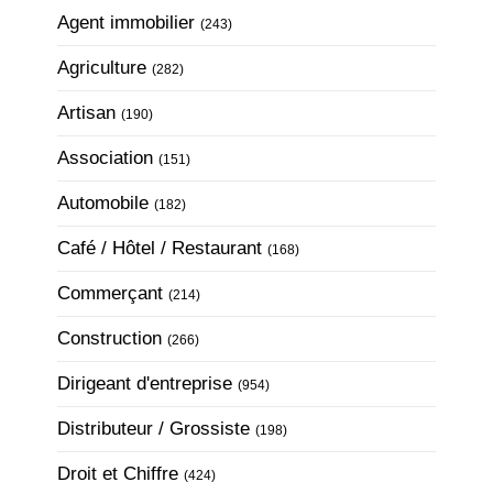
Articles Count
Agent immobilier
(243)
Articles Count
Agriculture
(282)
Articles Count
Artisan
(190)
Articles Count
Association
(151)
Articles Count
Automobile
(182)
Articles Count
Café / Hôtel / Restaurant
(168)
Articles Count
Commerçant
(214)
Articles Count
Construction
(266)
Articles Count
Dirigeant d'entreprise
(954)
Articles Count
Distributeur / Grossiste
(198)
Articles Count
Droit et Chiffre
(424)