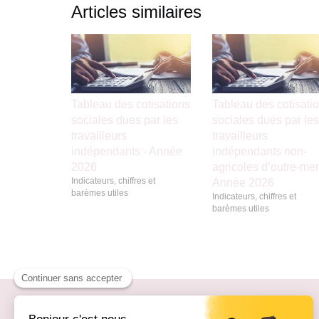
Articles similaires
Tableau des cotisations
Tableau des cotisati
sociales dues par les
sociales dues par les
travailleurs
travailleurs
indépendants - Année
indépendants non-
2026
agricoles d’outre-mer
Indicateurs, chiffres et
Année 2026
barèmes utiles
Indicateurs, chiffres et
barèmes utiles