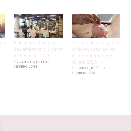
ons
Indicateurs du climat
Tableau des cotisations
des affaires et du climat
sociales dues par les
de l'emploi - 2026
micro-entrepreneurs -
Indicateurs, chiffres et
Année 2026
barèmes utiles
Indicateurs, chiffres et
 -
barèmes utiles