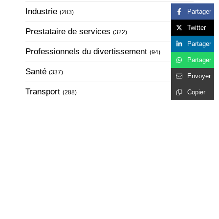
Articles Count
Industrie
Partager
(283)
Twitter
Articles Count
Prestataire de services
(322)
Partager
Articles Count
Professionnels du divertissement
(94)
Partager
Articles Count
Santé
(337)
Envoyer
Articles Count
Transport
Copier
(288)