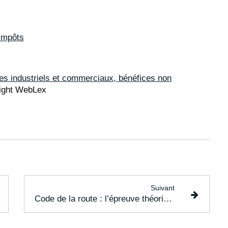
 impôts
es industriels et commerciaux, bénéfices non
ight WebLex
Suivant
Code de la route : l’épreuve théorique facilitée pour les handicaps auditifs !