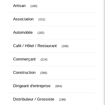
Articles Count
Artisan
(190)
Articles Count
Association
(151)
Articles Count
Automobile
(182)
Articles Count
Café / Hôtel / Restaurant
(168)
Articles Count
Commerçant
(214)
Articles Count
Construction
(266)
Articles Count
Dirigeant d'entreprise
(954)
Articles Count
Distributeur / Grossiste
(198)