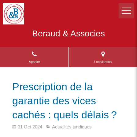
Beraud & Associes
Appeler
Localisation
Prescription de la
garantie des vices
cachés : quels délais ?
31 Oct 2024
Actualités juridiques