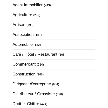
Articles Count
Agent immobilier
(243)
Articles Count
Agriculture
(282)
Articles Count
Artisan
(190)
Articles Count
Association
(151)
Articles Count
Automobile
(182)
Articles Count
Café / Hôtel / Restaurant
(168)
Articles Count
Commerçant
(214)
Articles Count
Construction
(266)
Articles Count
Dirigeant d'entreprise
(954)
Articles Count
Distributeur / Grossiste
(198)
Articles Count
Droit et Chiffre
(424)