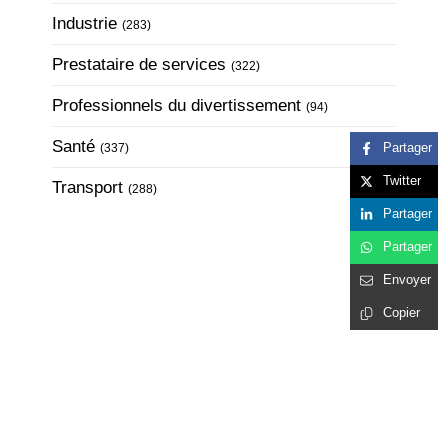
Articles Count
Industrie
(283)
Articles Count
Prestataire de services
(322)
Articles Count
Professionnels du divertissement
(94)
Articles Count
Santé
Partager
(337)
Twitter
Articles Count
Transport
(288)
Partager
Partager
Envoyer
Copier