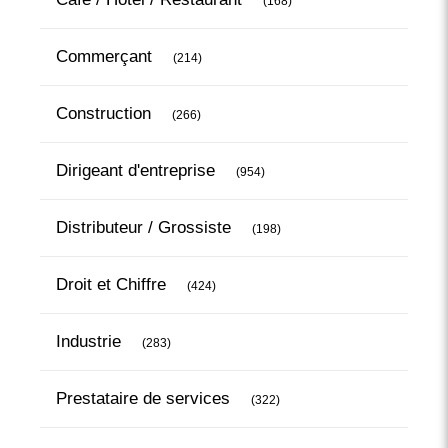
(168)
Articles Count
Commerçant
(214)
Articles Count
Construction
(266)
Articles Count
Dirigeant d'entreprise
(954)
Articles Count
Distributeur / Grossiste
(198)
Articles Count
Droit et Chiffre
(424)
Articles Count
Industrie
(283)
Articles Count
Prestataire de services
(322)
Articles Count