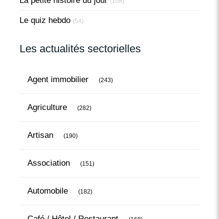
La petite histoire du jour
(108)
Le quiz hebdo
(54)
Les actualités sectorielles
Articles Count
Agent immobilier
(243)
Articles Count
Agriculture
(282)
Articles Count
Artisan
(190)
Articles Count
Association
(151)
Articles Count
Automobile
(182)
Articles Count
Café / Hôtel / Restaurant