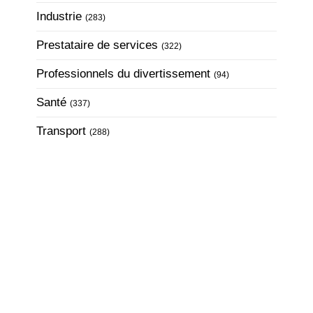
Articles Count
Industrie
(283)
Articles Count
Prestataire de services
(322)
Articles Count
Professionnels du divertissement
(94)
Articles Count
Santé
(337)
Articles Count
Transport
(288)