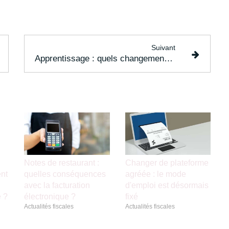
Suivant
Apprentissage : quels changements dès le 1er juillet 2025 ?
Notes de restaurant :
Changer de plateforme
nt
quelles conséquences
agréée : le mode
avec la facturation
d'emploi est désormais
e ?
électronique ?
fixé
Actualités fiscales
Actualités fiscales