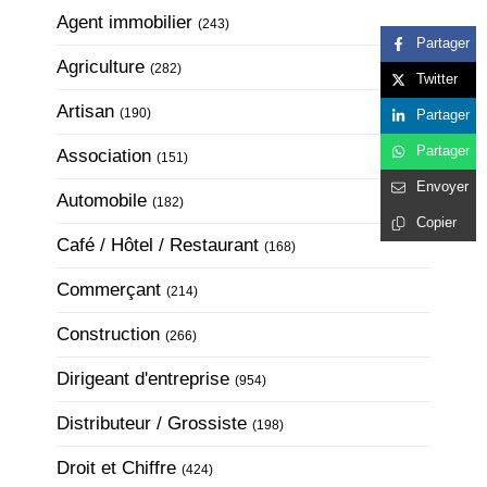
Articles Count
Agent immobilier
(243)
Partager
Articles Count
Agriculture
(282)
Twitter
Articles Count
Artisan
(190)
Partager
Partager
Articles Count
Association
(151)
Envoyer
Articles Count
Automobile
(182)
Copier
Articles Count
Café / Hôtel / Restaurant
(168)
Articles Count
Commerçant
(214)
Articles Count
Construction
(266)
Articles Count
Dirigeant d'entreprise
(954)
Articles Count
Distributeur / Grossiste
(198)
Articles Count
Droit et Chiffre
(424)