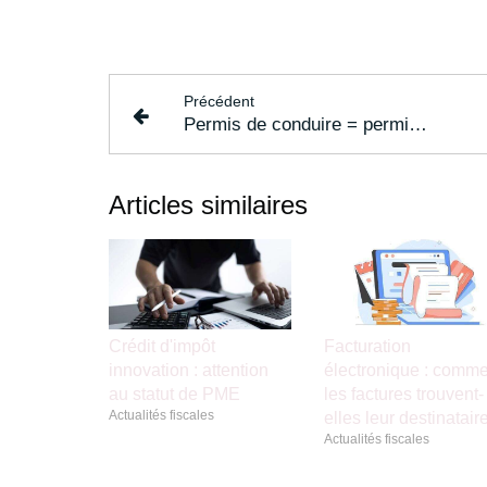
Précédent
Permis de conduire = permis de demander ?
Articles similaires
Crédit d'impôt
Facturation
innovation : attention
électronique : comme
au statut de PME
les factures trouvent-
Actualités fiscales
elles leur destinatair
Actualités fiscales