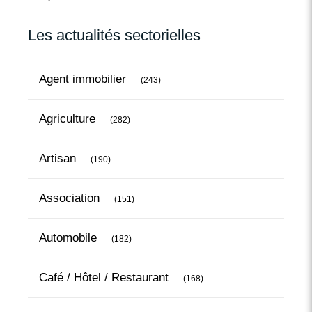
Les actualités sectorielles
Articles Count
Agent immobilier
(243)
Articles Count
Agriculture
(282)
Articles Count
Artisan
(190)
Articles Count
Association
(151)
Articles Count
Automobile
(182)
Articles Count
Café / Hôtel / Restaurant
(168)
Articles Count